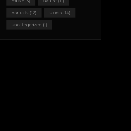
music
(3)
nature
(11)
portraits
(12)
studio
(14)
uncategorized
(1)