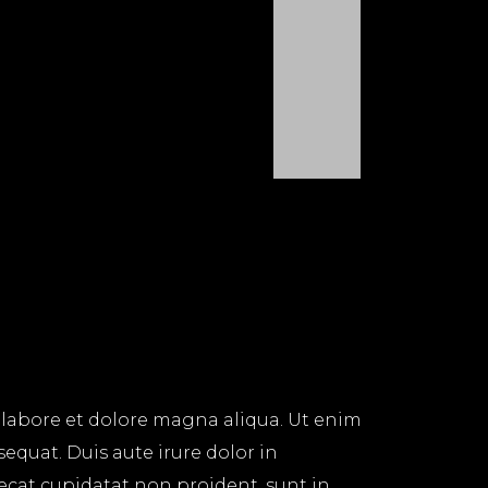
 labore et dolore magna aliqua. Ut enim
equat. Duis aute irure dolor in
aecat cupidatat non proident, sunt in