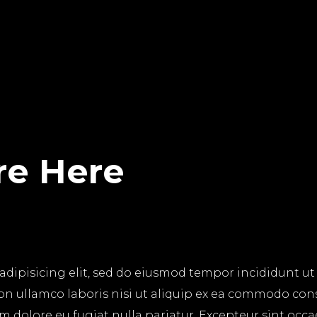
re Here
adipisicing elit, sed do eiusmod tempor incididunt ut
on ullamco laboris nisi ut aliquip ex ea commodo cons
lum dolore eu fugiat nulla pariatur. Excepteur sint occ