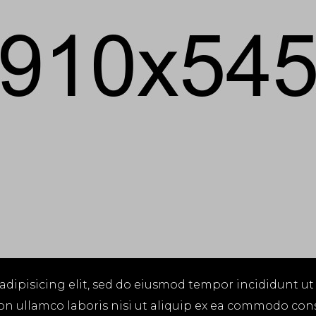
adipisicing elit, sed do eiusmod tempor incididunt ut
on ullamco laboris nisi ut aliquip ex ea commodo cons